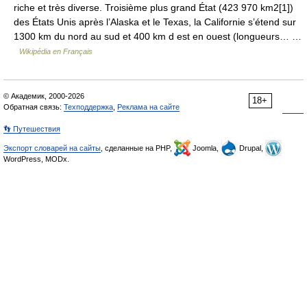
riche et très diverse. Troisième plus grand État (423 970 km2[1])
des États Unis après l’Alaska et le Texas, la Californie s’étend sur
1300 km du nord au sud et 400 km d est en ouest (longueurs… …
Wikipédia en Français
© Академик, 2000-2026
18+
Обратная связь:
Техподдержка
,
Реклама на сайте
👣 Путешествия
Экспорт словарей на сайты
, сделанные на PHP,
Joomla,
Drupal,
WordPress, MODx.