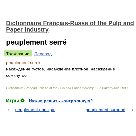
Dictionnaire Français-Russe of the Pulp and
Paper Industry
peuplement serré
Толкование
Перевод
peuplement serré
насаждение густое, насаждение плотное, насаждение
сомкнутое
Dictionnaire Français-Russe of the Pulp and Paper Industry
.
S.V. Bakhmutov
.
2009
.
Игры ⚽
Нужно решить контрольную?
peuplement principal
peuplement suranné