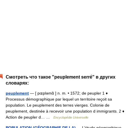
Смотреть что такое "peuplement serré" в других
словарях:
peuplement
— [ pɶpləmɑ̃ ] n. m. • 1572; de peupler 1 ♦
Processus démographique par lequel un territoire reçoit sa
population. Le peuplement des terres vierges. Colonie de
peuplement, destinée à recevoir une population d immigrants. 2 ♦
Action de peupler d… …
Encyclopédie Universelle
POPULATION (GÉOGRAPHIE DE LA)
— L’étude géographique